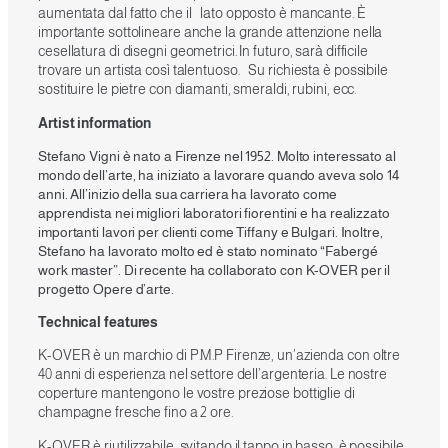
aumentata dal fatto che il lato opposto è mancante. È
importante sottolineare anche la grande attenzione nella
cesellatura di disegni geometrici. In futuro, sarà difficile
trovare un artista così talentuoso. Su richiesta è possibile
sostituire le pietre con diamanti, smeraldi, rubini, ecc.
Artist information
Stefano Vigni è nato a Firenze nel 1952. Molto interessato al
mondo dell’arte, ha iniziato a lavorare quando aveva solo 14
anni. All’inizio della sua carriera ha lavorato come
apprendista nei migliori laboratori fiorentini e ha realizzato
importanti lavori per clienti come Tiffany e Bulgari. Inoltre,
Stefano ha lavorato molto ed è stato nominato “Fabergé
work master”. Di recente ha collaborato con K-OVER per il
progetto Opere d’arte.
Technical features
K-OVER è un marchio di P.M.P Firenze, un’azienda con oltre
40 anni di esperienza nel settore dell’argenteria. Le nostre
coperture mantengono le vostre preziose bottiglie di
champagne fresche fino a 2 ore.
K-OVER è riutilizzabile, svitando il tappo in basso, è possibile