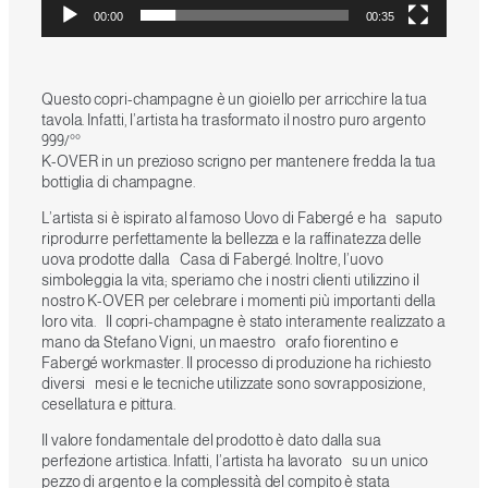
00:00
00:35
Questo copri-champagne è un gioiello per arricchire la tua
tavola. Infatti, l’artista ha trasformato il nostro puro argento
999/°°
K-OVER in un prezioso scrigno per mantenere fredda la tua
bottiglia di champagne.
L’artista si è ispirato al famoso Uovo di Fabergé e ha saputo
riprodurre perfettamente la bellezza e la raffinatezza delle
uova prodotte dalla Casa di Fabergé. Inoltre, l’uovo
simboleggia la vita; speriamo che i nostri clienti utilizzino il
nostro K-OVER per celebrare i momenti più importanti della
loro vita. Il copri-champagne è stato interamente realizzato a
mano da Stefano Vigni, un maestro orafo fiorentino e
Fabergé workmaster. Il processo di produzione ha richiesto
diversi mesi e le tecniche utilizzate sono sovrapposizione,
cesellatura e pittura.
Il valore fondamentale del prodotto è dato dalla sua
perfezione artistica. Infatti, l’artista ha lavorato su un unico
pezzo di argento e la complessità del compito è stata