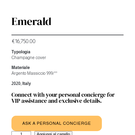
Emerald
€
16,750.00
Typologia
Champagne cover
Materiale
Argento Massiccio 999/°°
2020, Italy
Connect with your personal concierge for
VIP assistance and exclusive details.
ASK A PERSONAL CONCIERGE
Emerald
A
Aggiungi al carrello