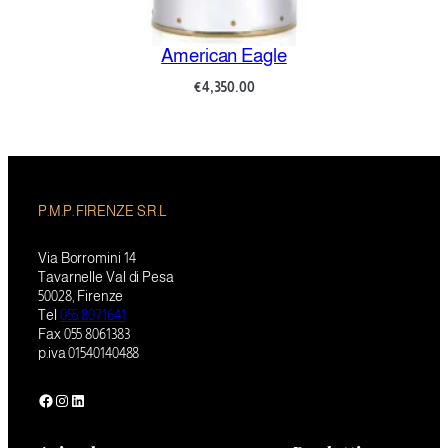
American Eagle
€
4,350.00
P.M.P. FIRENZE S.R.L
Via Borromini 14
Tavarnelle Val di Pesa
50028, Firenze
Tel
055 8071641
Fax 055 8061383
p.iva 01540140488
Facebook
Instagram
LinkedIn