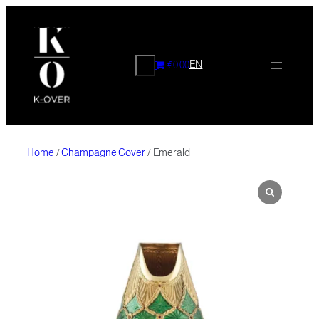
Vai
al
contenuto
CERCA
EN
€0.00
Home
/
Champagne Cover
/ Emerald