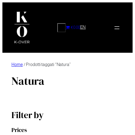
Vai
al
contenuto
CERCA
EN
€0.00
Home
/ Prodotti taggati “Natura”
Natura
Filter by
Prices