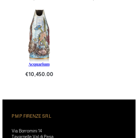
Acquarium
€
10,450.00
P.M.P. FIRENZE S.R.L
Via Borromini 14
Tavarnelle Val di Pesa