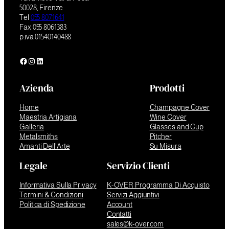
50028, Firenze
Tel
055 8071641
Fax 055 8061383
p.iva 01540140488
Facebook
Instagram
LinkedIn
Azienda
Prodotti
Home
Champagne Cover
Maestria Artigiana
Wine Cover
Galleria
Glasses and Cup
Metalsmiths
Pitcher
Amanti Dell’Arte
Su Misura
Legale
Servizio Clienti
Informativa Sulla Privacy
K-OVER Programma Di Acquisto
Termini & Condizioni
Servizi Aggiuntivi
Politica di Spedizione
Account
Contatti
sales@k-over.com