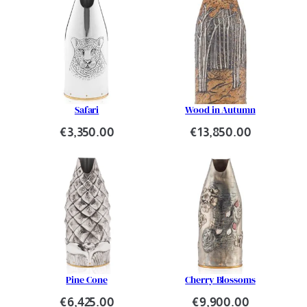
Safari
Wood in Autumn
€
3,350.00
€
13,850.00
Pine Cone
Cherry Blossoms
€
6,425.00
€
9,900.00