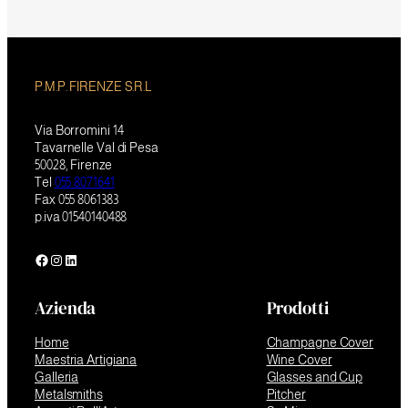
P.M.P. FIRENZE S.R.L
Via Borromini 14
Tavarnelle Val di Pesa
50028, Firenze
Tel
055 8071641
Fax 055 8061383
p.iva 01540140488
Facebook
Instagram
LinkedIn
Azienda
Prodotti
Home
Champagne Cover
Maestria Artigiana
Wine Cover
Galleria
Glasses and Cup
Metalsmiths
Pitcher