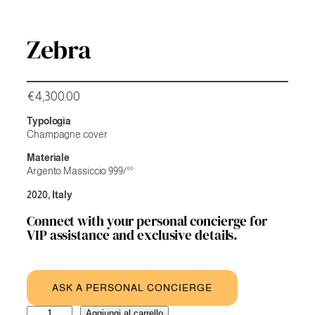
Zebra
€
4,300.00
Typologia
Champagne cover
Materiale
Argento Massiccio 999/°°
2020, Italy
Connect with your personal concierge for
VIP assistance and exclusive details.
ASK A PERSONAL CONCIERGE
Zebra
A
Aggiungi al carrello