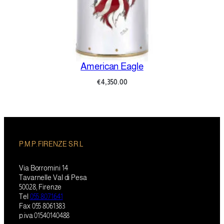
American Eagle
€
4,350.00
P.M.P. FIRENZE S.R.L
Via Borromini 14
Tavarnelle Val di Pesa
50028, Firenze
Tel
055 8071641
Fax 055 8061383
p.iva 01540140488