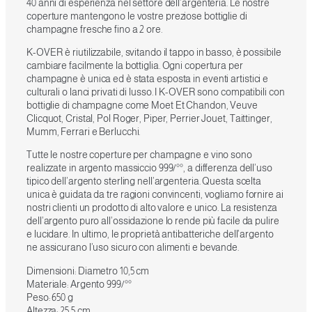
40 anni di esperienza nel settore dell’argenteria. Le nostre
coperture mantengono le vostre preziose bottiglie di
champagne fresche fino a 2 ore.
K-OVER è riutilizzabile, svitando il tappo in basso, è possibile
cambiare facilmente la bottiglia. Ogni copertura per
champagne è unica ed è stata esposta in eventi artistici e
culturali o lanci privati di lusso. I K-OVER sono compatibili con
bottiglie di champagne come Moet Et Chandon, Veuve
Clicquot, Cristal, Pol Roger, Piper, Perrier Jouet, Taittinger,
Mumm, Ferrari e Berlucchi.
Tutte le nostre coperture per champagne e vino sono
realizzate in argento massiccio 999/°°, a differenza dell’uso
tipico dell’argento sterling nell’argenteria. Questa scelta
unica è guidata da tre ragioni convincenti, vogliamo fornire ai
nostri clienti un prodotto di alto valore e unico. La resistenza
dell’argento puro all’ossidazione lo rende più facile da pulire
e lucidare. In ultimo, le proprietà antibatteriche dell’argento
ne assicurano l’uso sicuro con alimenti e bevande.
Dimensioni: Diametro 10,5 cm
Materiale: Argento 999/°°
Peso: 650 g
Altezza: 25,5 cm