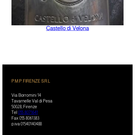
Castello di Velona
P.M.P. FIRENZE S.R.L
Via Borromini 14
Tavarnelle Val di Pesa
50028, Firenze
Tel
055 8071641
Fax 055 8061383
p.iva 01540140488