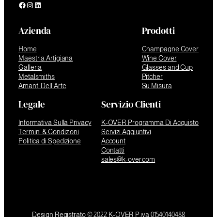
Facebook
Instagram
LinkedIn
Azienda
Prodotti
Home
Champagne Cover
Maestria Artigiana
Wine Cover
Galleria
Glasses and Cup
Metalsmiths
Pitcher
Amanti Dell’Arte
Su Misura
Legale
Servizio Clienti
Informativa Sulla Privacy
K-OVER Programma Di Acquisto
Termini & Condizioni
Servizi Aggiuntivi
Politica di Spedizione
Account
Contatti
sales@k-over.com
Design Registrato © 2022 K-OVER P.iva 01540140488